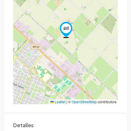
Leaflet
|
©
OpenStreetMap
contributors
Detalles