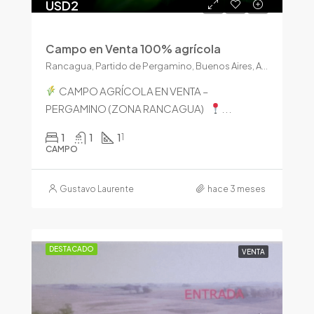
USD2
Campo en Venta 100% agrícola
Rancagua, Partido de Pergamino, Buenos Aires, Argentina
CAMPO AGRÍCOLA EN VENTA –
PERGAMINO (ZONA RANCAGUA)
...
1
1
1
1
CAMPO
Gustavo Laurente
hace 3 meses
DESTACADO
VENTA