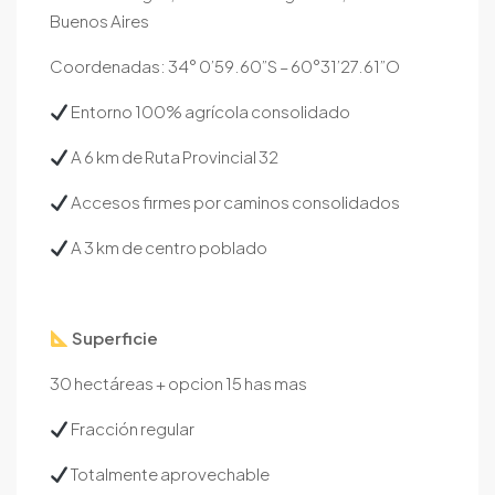
Buenos Aires
Coordenadas: 34° 0’59.60”S – 60°31’27.61”O
Entorno 100% agrícola consolidado
A 6 km de Ruta Provincial 32
Accesos firmes por caminos consolidados
A 3 km de centro poblado
Superficie
30 hectáreas + opcion 15 has mas
Fracción regular
Totalmente aprovechable