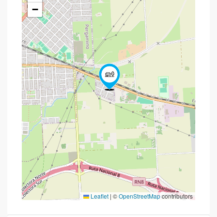
−
Leaflet
|
©
OpenStreetMap
contributors