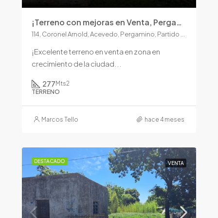
¡Terreno con mejoras en Venta, Pergamino!
114, Coronel Arnold, Acevedo, Pergamino, Partido de Pergamino, Buenos Aires, 2700, Argentina
¡Excelente terreno en venta en zona en
crecimiento de la ciudad...
277
Mts2
TERRENO
Marcos Tello
hace 4 meses
DESTACADO
VENTA