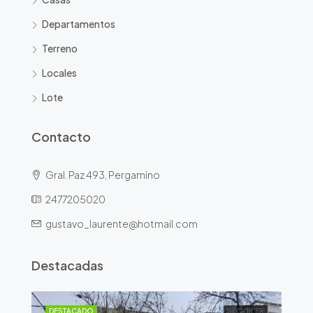
Departamentos
Terreno
Locales
Lote
Contacto
Gral. Paz 493, Pergamino
2477205020
gustavo_laurente@hotmail.com
Destacadas
ILER
DESTACADO
ALQUILER
DE