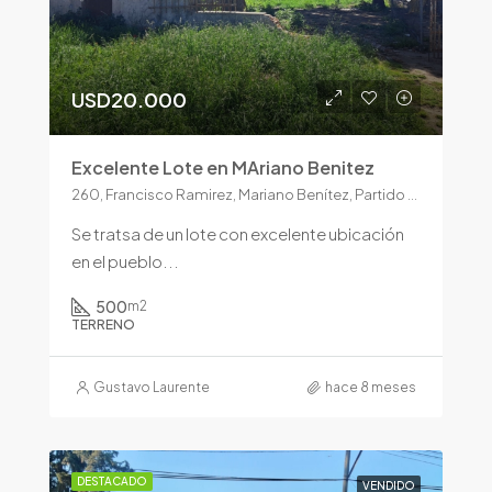
USD20.000
Excelente Lote en MAriano Benitez
260, Francisco Ramirez, Mariano Benítez, Partido de Pergamino, Buenos Aires, Argentina
Se tratsa de un lote con excelente ubicación
en el pueblo...
500
m2
TERRENO
Gustavo Laurente
hace 8 meses
DESTACADO
VENDIDO