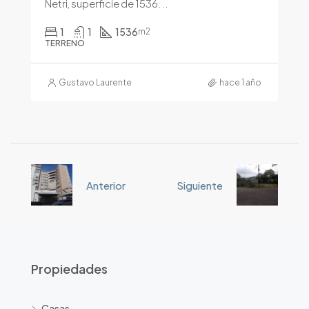
Netri, superficie de 1536...
1
1
1536
m2
TERRENO
Gustavo Laurente
hace 1 año
Anterior
Siguiente
Propiedades
Casas