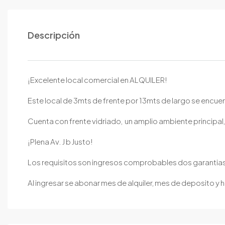
Descripción
¡Excelente local comercial en ALQUILER!
Este local de 3mts de frente por 13mts de largo se encu
Cuenta con frente vidriado, un amplio ambiente principal
¡Plena Av. J b Justo!
Los requisitos son ingresos comprobables dos garantias
Al ingresar se abonar mes de alquiler, mes de deposito y h