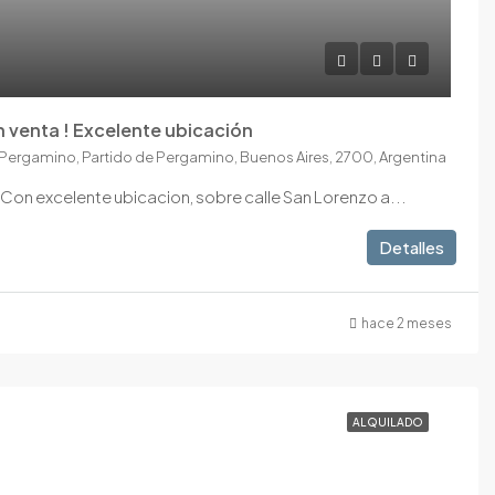
n venta ! Excelente ubicación
Pergamino, Partido de Pergamino, Buenos Aires, 2700, Argentina
Con excelente ubicacion, sobre calle San Lorenzo a...
Detalles
hace 2 meses
ALQUILADO