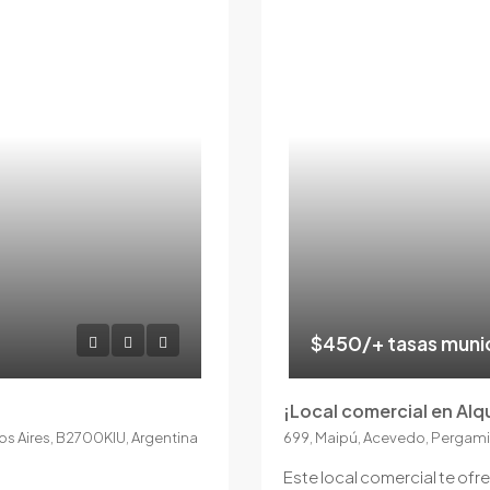
$450/+ tasas muni
¡Local comercial en Alqui
s Aires, B2700KIU, Argentina
699, Maipú, Acevedo, Pergami
Este local comercial te ofr