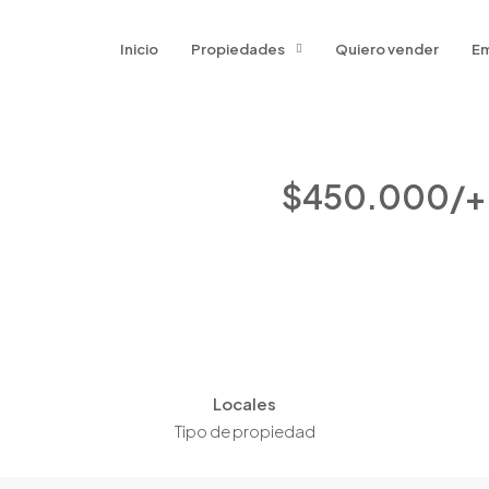
Inicio
Propiedades
Quiero vender
Em
$450.000/+ T
Locales
Tipo de propiedad