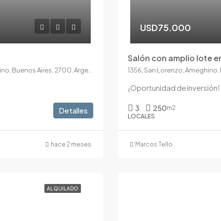
USD75.000
Salón con amplio lote e
414, Boulevard Paraguay, Acevedo, Pergamino, Partido de Pergamino, Buenos Aires, 2700, Argentina
1356, San Lorenzo, Ameghino, 
¡Oportunidad de inversión! 
3
250
m2
Detalles
LOCALES
hace 2 meses
Marcos Tello
ALQUILADO