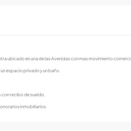
entra ubicado en una de las Avenidas con mas movimiento comercia
, un espacio privado y un baño.
 con recibo de sueldo.
onorarios inmobiliarios.