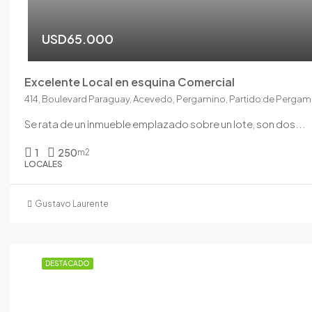
USD65.000
Excelente Local en esquina Comercial
Se rata de un inmueble emplazado sobre un lote, son dos...
1
250
m2
LOCALES
Gustavo Laurente
DESTACADO