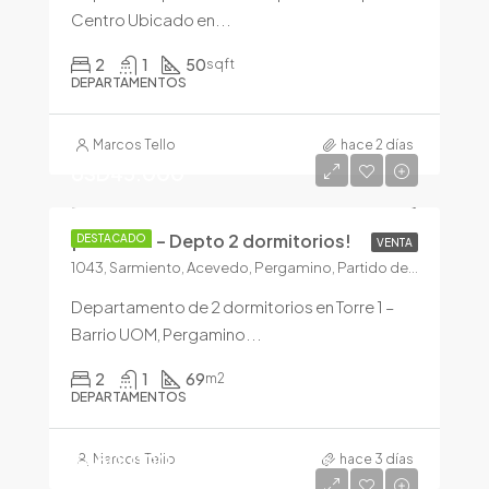
Centro Ubicado en...
2
1
50
sqft
DEPARTAMENTOS
Marcos Tello
hace 2 días
USD45.000
¡En venta – Depto 2 dormitorios!
DESTACADO
VENTA
1043, Sarmiento, Acevedo, Pergamino, Partido de Pergamino, Buenos Aires, 2700, Argentina
Departamento de 2 dormitorios en Torre 1 –
Barrio UOM, Pergamino...
2
1
69
m2
DEPARTAMENTOS
$450.000/+ prop. de tasas
Marcos Tello
hace 3 días
municipales