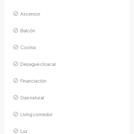
Ascensor
Balcón
Cocina
Desague cloacal
Financiación
Gas natural
Living comedor
Luz