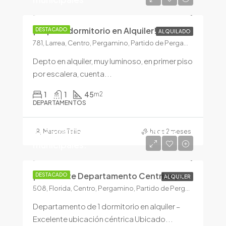
¡Depto 1 dormitorio en Alquiler!
DESTACADO
ALQUILADO
781, Larrea, Centro, Pergamino, Partido de Pergamino, Buenos Aires, 2700, Argentina
Depto en alquiler, muy luminoso, en primer piso
por escalera, cuenta...
1
1
45
m2
DEPARTAMENTOS
$475.000/+100.000 exp y tasas
Marcos Tello
hace 2 meses
municipales.
¡Excelente Departamento Centrico, en ALQUILER!
DESTACADO
ALQUILER
508, Florida, Centro, Pergamino, Partido de Pergamino, Buenos Aires, 2700, Argentina
Departamento de 1 dormitorio en alquiler –
Excelente ubicación céntrica Ubicado...