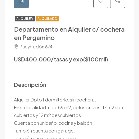
ALQUILER
ALQUILADO
Departamento en Alquiler c/ cochera
en Pergamino
Pueyrredón 674,
USD400.000/tasas y exp($100mil)
Descripción
Alquiler Dpto 1 dormitorio, sin cochera.
En su totalidad mide 59 m2, de los cuales 47 m2 son
cubiertos y 12 m2 descubiertos.
Cuenta con un baño, cocina y balcón.
También cuenta con garage.
También cuenta con ascensor.