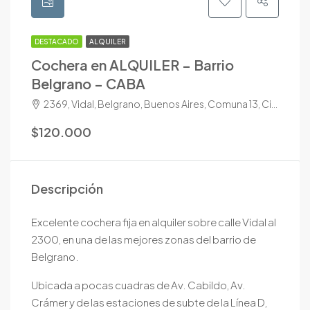
DESTACADO
ALQUILER
Cochera en ALQUILER – Barrio
Belgrano – CABA
2369, Vidal, Belgrano, Buenos Aires, Comuna 13, Ciudad Autónoma de Buenos Aires, C1428CTF, Argentina
$120.000
Descripción
Excelente cochera fija en alquiler sobre calle Vidal al
2300, en una de las mejores zonas del barrio de
Belgrano
.
Ubicada a pocas cuadras de Av. Cabildo, Av.
Crámer y de las estaciones de subte de la Línea D,