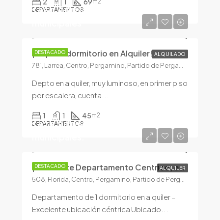
2
1
69
m2
$450.000/+ prop. de tasas
DEPARTAMENTOS
municipales
¡Depto 1 dormitorio en Alquiler!
DESTACADO
ALQUILADO
781, Larrea, Centro, Pergamino, Partido de Pergamino, Buenos Aires, 2700, Argentina
Depto en alquiler, muy luminoso, en primer piso
por escalera, cuenta...
1
1
45
m2
$475.000/+100.000 exp y tasas
DEPARTAMENTOS
municipales.
¡Excelente Departamento Centrico, en ALQUILER!
DESTACADO
ALQUILER
508, Florida, Centro, Pergamino, Partido de Pergamino, Buenos Aires, 2700, Argentina
Departamento de 1 dormitorio en alquiler –
Excelente ubicación céntrica Ubicado...