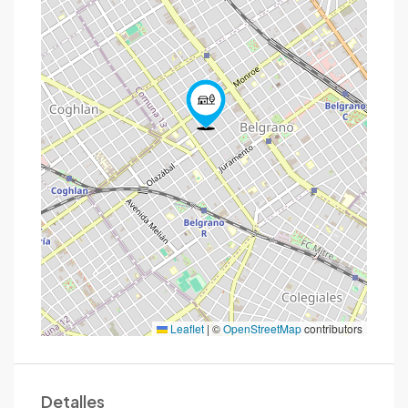
Leaflet
|
©
OpenStreetMap
contributors
Detalles