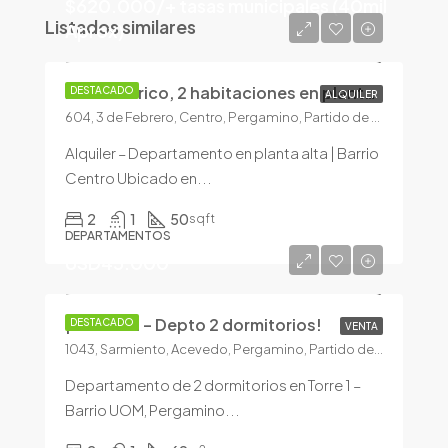
$620.000/+ tasas municipales (40mil
Listados similares
Aprox)
Dto Centrico, 2 habitaciones en planta alta!
DESTACADO
ALQUILER
604, 3 de Febrero, Centro, Pergamino, Partido de Pergamino, Buenos Aires, 2700, Argentina
Alquiler – Departamento en planta alta | Barrio
Centro Ubicado en...
2
1
50
sqft
DEPARTAMENTOS
USD45.000
¡En venta – Depto 2 dormitorios!
DESTACADO
VENTA
1043, Sarmiento, Acevedo, Pergamino, Partido de Pergamino, Buenos Aires, 2700, Argentina
Departamento de 2 dormitorios en Torre 1 –
Barrio UOM, Pergamino...