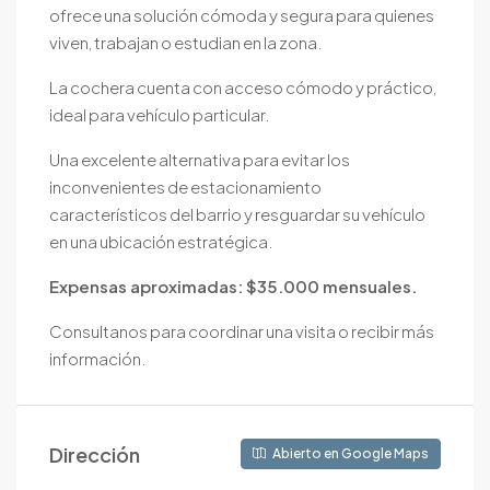
ofrece una solución cómoda y segura para quienes
viven, trabajan o estudian en la zona.
La cochera cuenta con acceso cómodo y práctico,
ideal para vehículo particular.
Una excelente alternativa para evitar los
inconvenientes de estacionamiento
característicos del barrio y resguardar su vehículo
en una ubicación estratégica.
Expensas aproximadas: $35.000 mensuales.
Consultanos para coordinar una visita o recibir más
información.
Dirección
Abierto en Google Maps