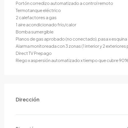
Portón corredizo automatizado a control remoto
Termotanque eléctrico
2 calefactores a gas
1 aire acondicionado frío/calor
Bomba sumergible
Planos de gas aprobado (no conectado), pasa x esquina 
Alarma monitoreada con 3 zonas (1 interior y 2 exteriores 
Direct TV Prepago
Riego x aspersión automatizado x tiempo que cubre 90% de
Dirección