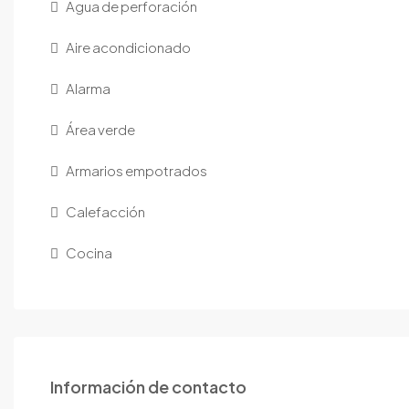
Agua de perforación
Aire acondicionado
Alarma
Área verde
Armarios empotrados
Calefacción
Cocina
Información de contacto