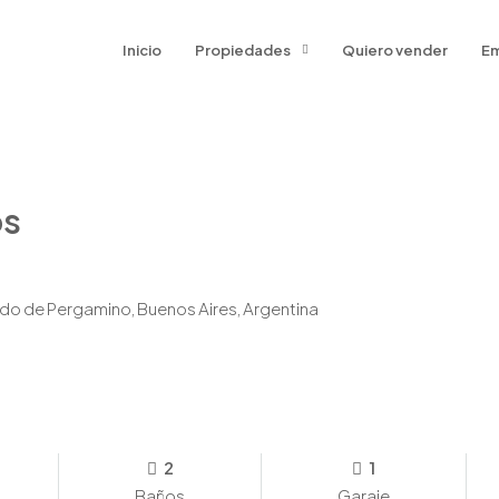
Inicio
Propiedades
Quiero vender
Em
os
ido de Pergamino, Buenos Aires, Argentina
2
1
Baños
Garaje