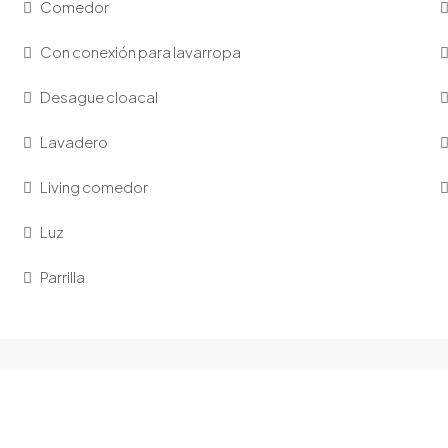
Comedor
Con conexión para lavarropa
Desague cloacal
Lavadero
Living comedor
Luz
Parrilla