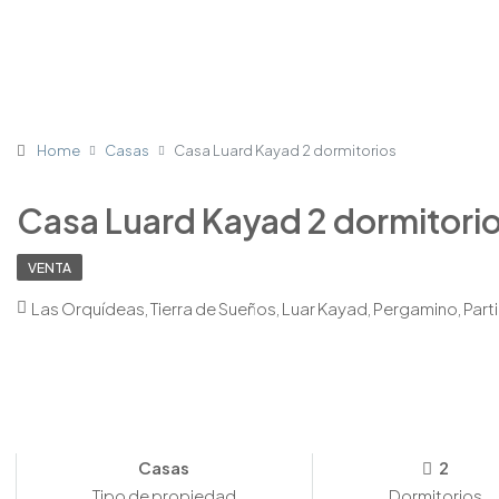
Home
Casas
Casa Luard Kayad 2 dormitorios
Casa Luard Kayad 2 dormitori
VENTA
Las Orquídeas, Tierra de Sueños, Luar Kayad, Pergamino, Part
Casas
2
Tipo de propiedad
Dormitorios