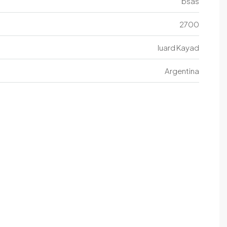
bsas
2700
luard Kayad
Argentina