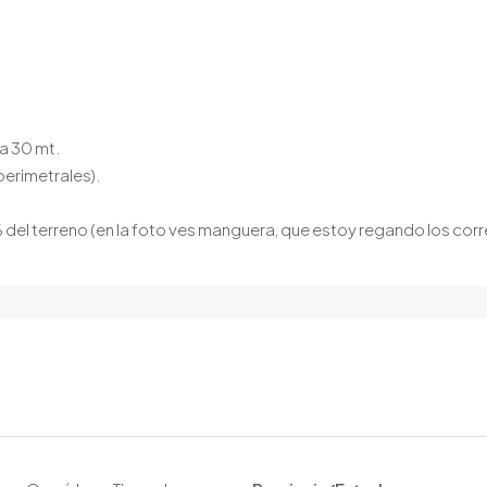
a 30 mt.
perimetrales).
l terreno (en la foto ves manguera, que estoy regando los correr