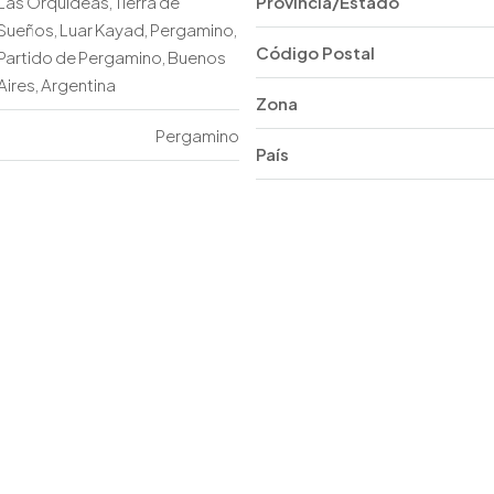
Las Orquídeas, Tierra de
Provincia/Estado
Sueños, Luar Kayad, Pergamino,
Código Postal
Partido de Pergamino, Buenos
Aires, Argentina
Zona
Pergamino
País