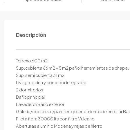
Descripción
Terreno 600 m2
Sup.cubierta 66 m2 + 5 m2 pañol herramientas de chapa.
Sup.semi cubierta 31 m2
Living, cocina y comedor integrado
2 dormitorios
Baño principal
Lavadero/Baño exterior
Galería/cochera c/parrillero y cerramiento de enrollar 
Pileta fibra 30000 lts con filtro Vulcano
Aberturas aluminio Modena y rejas de hierro