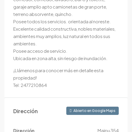
garaje amplio apto camionetas de gran porte,
terreno absorvente, quincho.
Posee todos los servicios. orientada al noreste.
Excelente calidad constructiva, nobles materiales,
ambientes muy amplios, luz natural en todos sus
ambientes.
Posee acceso de servicio.
Ubicada en zona alta, sin riesgo de inundación.
¡Llámenos para conocer más en detalle esta
propiedad!
Tel: 2477210864
Dirección
Abierto en Google Maps
Dirección
Maipu 354