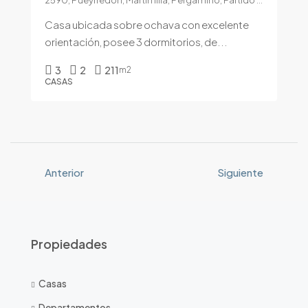
2590, Pueyrredón, Martín Illia, Pergamino, Partido de Pergamino, Buenos Aires, 2700, Argentina
Casa ubicada sobre ochava con excelente
orientación, posee 3 dormitorios, de...
3
2
211
m2
CASAS
Anterior
Siguiente
Propiedades
Casas
Departamentos