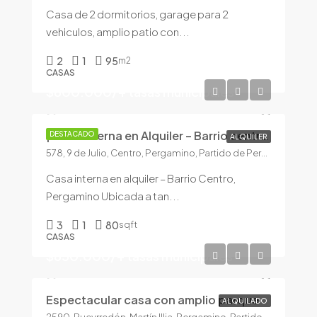
Casa de 2 dormitorios, garage para 2
vehiculos, amplio patio con...
2
1
95
m2
CASAS
$600.000/+ tasas municipales
¡Casa interna en Alquiler – Barrio centro!
DESTACADO
ALQUILER
578, 9 de Julio, Centro, Pergamino, Partido de Pergamino, Buenos Aires, 2700, Argentina
Casa interna en alquiler – Barrio Centro,
Pergamino Ubicada a tan...
3
1
80
sqft
CASAS
$650.000/+ tasas municipales
Espectacular casa con amplio parque
ALQUILADO