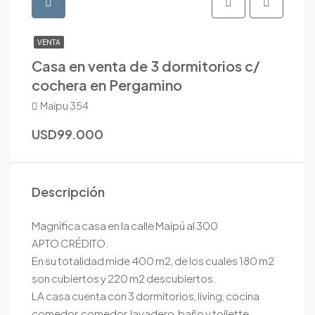
VENTA
Casa en venta de 3 dormitorios c/
cochera en Pergamino
Maipu 354
USD99.000
Descripción
Magnífica casa en la calle Maipú al 300
APTO CRÉDITO.
En su totalidad mide 400 m2, de los cuales 180 m2
son cubiertos y 220 m2 descubiertos.
LA casa cuenta con 3 dormitorios, living, cocina
comedor, comedor, lavadero, baño y toilette,