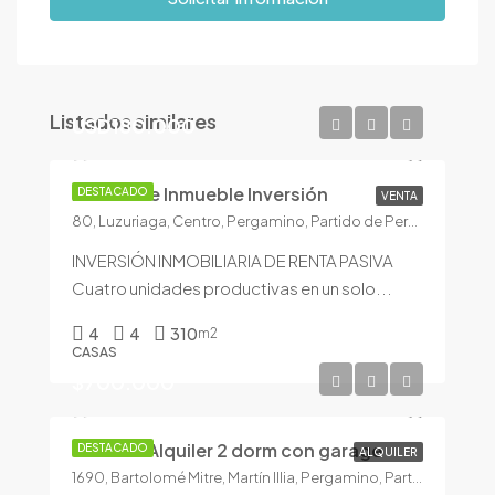
Listados similares
USD180.000
Excelente Inmueble Inversión
DESTACADO
VENTA
80, Luzuriaga, Centro, Pergamino, Partido de Pergamino, Buenos Aires, 2700, Argentina
INVERSIÓN INMOBILIARIA DE RENTA PASIVA
Cuatro unidades productivas en un solo...
4
4
310
m2
CASAS
$700.000
Casa en Alquiler 2 dorm con garage
DESTACADO
ALQUILER
1690, Bartolomé Mitre, Martín Illia, Pergamino, Partido de Pergamino, Buenos Aires, 2700, Argentina