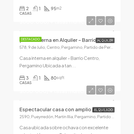
2
1
95
m2
CASAS
$600.000/+ tasas municipales
¡Casa interna en Alquiler – Barrio centro!
DESTACADO
ALQUILER
578, 9 de Julio, Centro, Pergamino, Partido de Pergamino, Buenos Aires, 2700, Argentina
Casa interna en alquiler – Barrio Centro,
Pergamino Ubicada a tan...
3
1
80
sqft
CASAS
$650.000/+ tasas municipales
Espectacular casa con amplio parque
ALQUILADO
2590, Pueyrredón, Martín Illia, Pergamino, Partido de Pergamino, Buenos Aires, 2700, Argentina
Casa ubicada sobre ochava con excelente