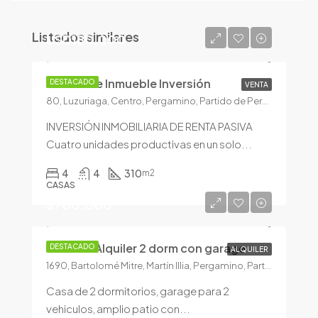
Listados similares
USD180.000
Excelente Inmueble Inversión
DESTACADO
VENTA
80, Luzuriaga, Centro, Pergamino, Partido de Pergamino, Buenos Aires, 2700, Argentina
INVERSIÓN INMOBILIARIA DE RENTA PASIVA
Cuatro unidades productivas en un solo...
4
4
310
m2
CASAS
$700.000
Casa en Alquiler 2 dorm con garage
DESTACADO
ALQUILER
1690, Bartolomé Mitre, Martín Illia, Pergamino, Partido de Pergamino, Buenos Aires, 2700, Argentina
Casa de 2 dormitorios, garage para 2
vehiculos, amplio patio con...