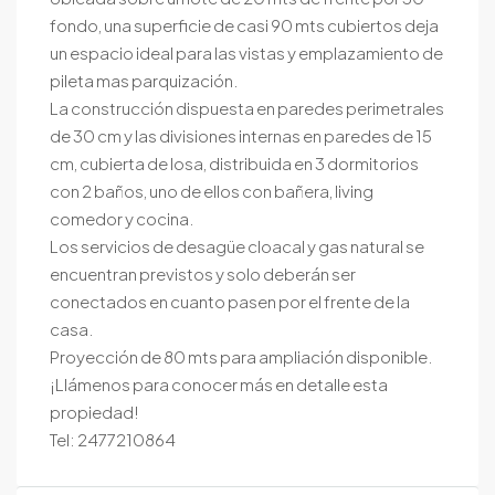
fondo, una superficie de casi 90 mts cubiertos deja
un espacio ideal para las vistas y emplazamiento de
pileta mas parquización.
La construcción dispuesta en paredes perimetrales
de 30 cm y las divisiones internas en paredes de 15
cm, cubierta de losa, distribuida en 3 dormitorios
con 2 baños, uno de ellos con bañera, living
comedor y cocina.
Los servicios de desagüe cloacal y gas natural se
encuentran previstos y solo deberán ser
conectados en cuanto pasen por el frente de la
casa.
Proyección de 80 mts para ampliación disponible.
¡Llámenos para conocer más en detalle esta
propiedad!
Tel: 2477210864