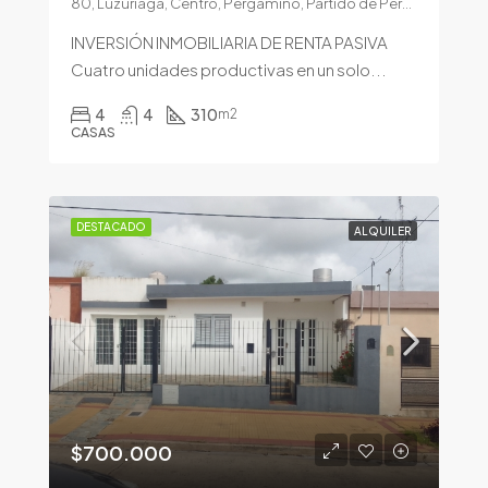
80, Luzuriaga, Centro, Pergamino, Partido de Pergamino, Buenos Aires, 2700, Argentina
INVERSIÓN INMOBILIARIA DE RENTA PASIVA
Cuatro unidades productivas en un solo...
4
4
310
m2
CASAS
DESTACADO
ALQUILER
$700.000