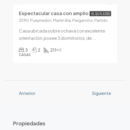
Espectacular casa con amplio parque
ALQUILADO
2590, Pueyrredón, Martín Illia, Pergamino, Partido de Pergamino, Buenos Aires, 2700, Argentina
Casa ubicada sobre ochava con excelente
orientación, posee 3 dormitorios, de...
3
2
211
m2
CASAS
Anterior
Siguiente
Propiedades