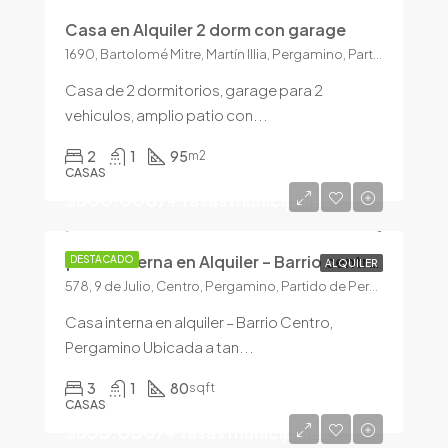
Casa en Alquiler 2 dorm con garage
1690, Bartolomé Mitre, Martín Illia, Pergamino, Partido de Pergamino, Buenos Aires, 2700, Argentina
Casa de 2 dormitorios, garage para 2
vehiculos, amplio patio con...
2
1
95
m2
CASAS
$600.000/+ tasas municipales
¡Casa interna en Alquiler – Barrio centro!
DESTACADO
ALQUILER
578, 9 de Julio, Centro, Pergamino, Partido de Pergamino, Buenos Aires, 2700, Argentina
Casa interna en alquiler – Barrio Centro,
Pergamino Ubicada a tan...
3
1
80
sqft
CASAS
$650.000/+ tasas municipales