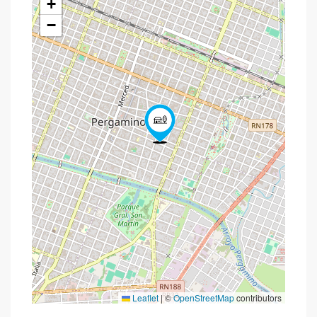
+
−
Leaflet
|
©
OpenStreetMap
contributors