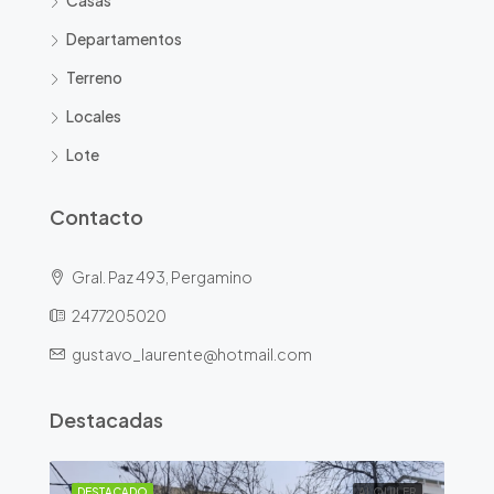
Casas
Departamentos
Terreno
Locales
Lote
Contacto
Gral. Paz 493, Pergamino
2477205020
gustavo_laurente@hotmail.com
Destacadas
ILER
DESTACADO
ALQUILER
DE