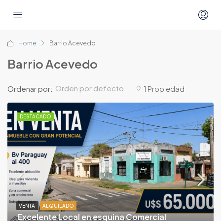
Home
Barrio Acevedo
Barrio Acevedo
Orden por defecto
Ordenar por:
1 Propiedad
DESTACADO
VENTA
ALQUILADO
Excelente Local en esquina Comercial